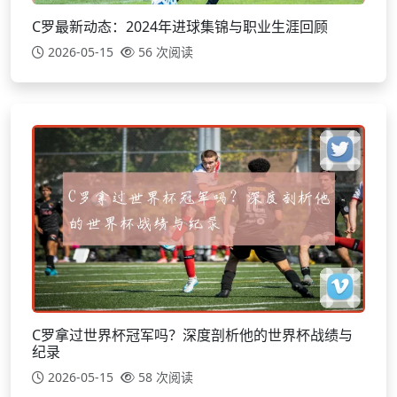
C罗最新动态：2024年进球集锦与职业生涯回顾
2026-05-15
56 次阅读
C罗拿过世界杯冠军吗？深度剖析他的世界杯战绩与
纪录
2026-05-15
58 次阅读