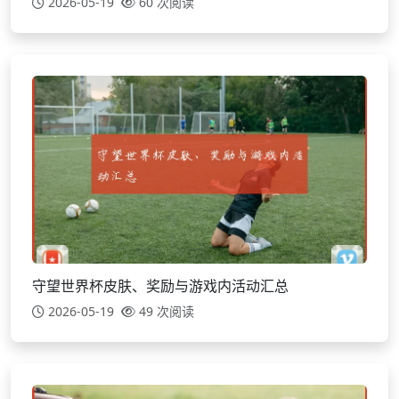
2026-05-19
60 次阅读
守望世界杯皮肤、奖励与游戏内活动汇总
2026-05-19
49 次阅读