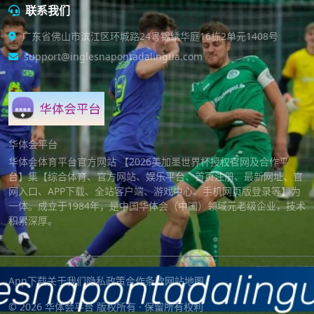
联系我们
广东省佛山市滨江区环城路24号锦绣华庭16栋2单元1408号
support@inglesnapontadalingua.com
华体会平台
华体会体育平台官方网站 【2026美加墨世界杯授权官网及合作平
台】集【综合体育、官方网站、娱乐平台、首页注册、最新网址、官
网入口、APP下载、全站客户端、游戏中心、手机网页版登录等】为
一体。成立于1984年，是中国华体会（中国）领域元老级企业，技术
积累深厚。
App下载
关于我们
隐私政策
合作条款
网站地图
© 2026 华体会平台 版权所有 · 保留所有权利