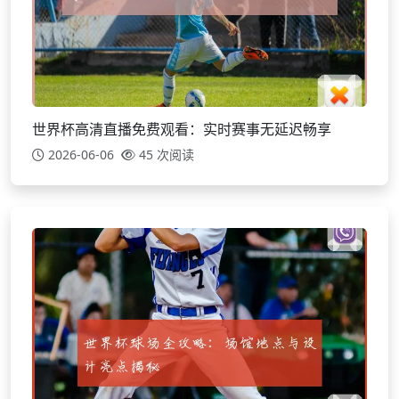
世界杯高清直播免费观看：实时赛事无延迟畅享
2026-06-06
45 次阅读