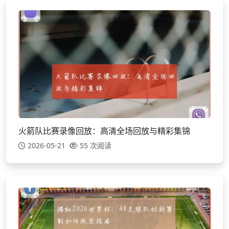
火箭队比赛录像回放：高清全场回放与精彩集锦
2026-05-21
55 次阅读