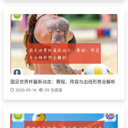
国足世界杯最新动态：赛程、阵容与出线形势全解析
2026-05-16
59 次阅读