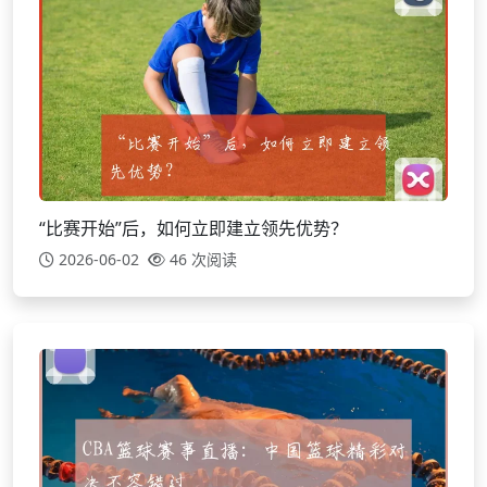
“比赛开始”后，如何立即建立领先优势？
2026-06-02
46 次阅读