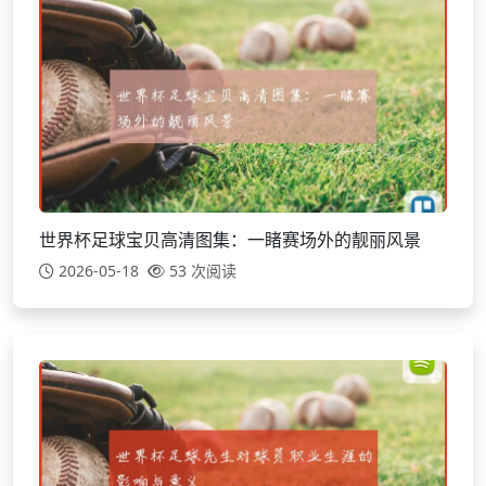
世界杯足球宝贝高清图集：一睹赛场外的靓丽风景
2026-05-18
53 次阅读