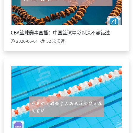
CBA篮球赛事直播：中国篮球精彩对决不容错过
2026-06-01
52 次阅读