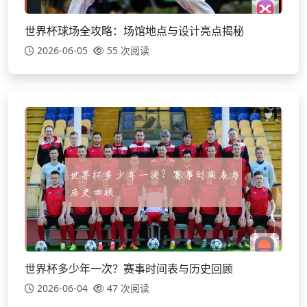
世界杯球场全攻略：场馆地点与设计亮点揭秘
2026-06-05
55 次阅读
世界杯多少年一次？赛事时间表与历史回顾
2026-06-04
47 次阅读