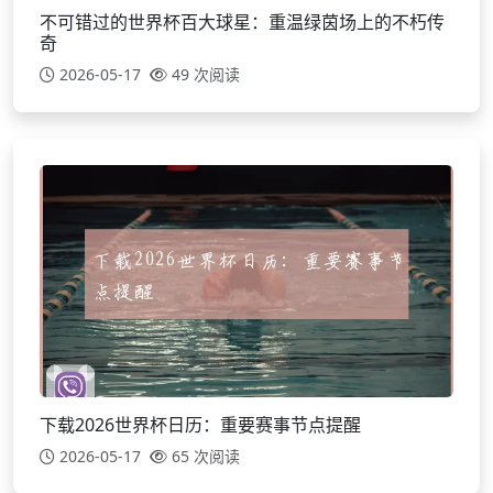
不可错过的世界杯百大球星：重温绿茵场上的不朽传
奇
2026-05-17
49 次阅读
下载2026世界杯日历：重要赛事节点提醒
2026-05-17
65 次阅读