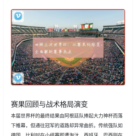
赛果回顾与战术格局演变
本届世界杯的最终结果由阿根廷队捧起大力神杯而落
下帷幕，但通往冠军的道路却异常曲折。传统强队如
德国、比利时在小组赛即遭淘汰，西班牙、巴西则在