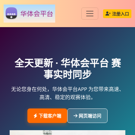
注册入口
全天更新 ·
华体会平台
赛
事实时同步
无论您身在何处，
华体会平台APP
为您带来高速、
高清、稳定的观赛体验。
下载客户端
网页端访问