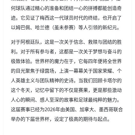
何球队通过精心的准备和团结一心的拼搏都能创造奇
迹。它见证了梅西这一代球员时代的终结，也开启了
以姆巴佩、哈兰德（虽未参赛）等人引领的新纪元。
对于阿根廷队，这是一次关于信念、救赎与团结的胜
利。对于所有参与者，这都是一次关于梦想与奋斗的
极致体验。世界杯的魔力在于，它每四年便将全世界
的目光聚焦于绿茵场，上演一幕幕关于国家荣耀、个
人英雄主义与团队精神的史诗。当我们回顾卡塔尔的
这个冬天，记忆中留下的不仅是赛果，更是那些激动
人心的瞬间、感人至深的故事和足球最纯粹的魅力。
这届赛事已经为2026年由美国、加拿大、墨西哥联合
举办的下届世界杯，设定了极高的期待与起点。