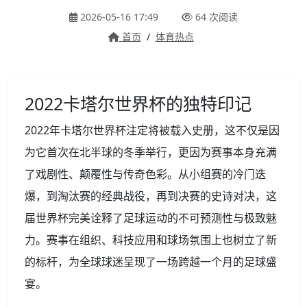
2026-05-16 17:49
64 次阅读
首页
/
体育热点
2022卡塔尔世界杯的独特印记
2022年卡塔尔世界杯注定将被载入史册，这不仅是因
为它首次在北半球的冬季举行，更因为赛事本身充满
了戏剧性、颠覆性与传奇色彩。从小组赛的冷门迭
爆，到淘汰赛的经典战役，再到决赛的史诗对决，这
届世界杯完美诠释了足球运动的不可预测性与极致魅
力。赛事在组织、科技应用和球场氛围上也树立了新
的标杆，为全球球迷呈现了一场跨越一个月的足球盛
宴。