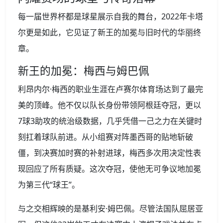
每一届世界杯都是球星展示自我的舞台，2022年卡塔
尔更是如此，它见证了新王的加冕与旧时代的华丽终
章。
新王的加冕：梅西与姆巴佩
利昂内尔·梅西的职业生涯在卢赛尔体育场达到了最完
美的顶峰。他不仅以队长身份带领阿根廷夺冠，更以
7球3助攻的统治级数据，几乎凭借一己之力在关键时
刻扛着球队前进。从小组赛对阵墨西哥的贴地斩破
僵，到决赛加时赛的补射进球，梅西多次用决定性表
现回应了所有质疑。这次夺冠，使他无可争议地加冕
为第三代“球王”。
与之交相辉映的是基利安·姆巴佩。尽管法国队屈居亚