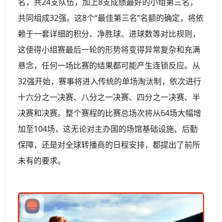
名，共24支队伍，加上8支成绩最好的小组第三名，
共同组成32强。这8个“最佳第三名”名额的确定，将依
赖于一套详细的积分、净胜球、进球数等对比规则，
这使得小组赛最后一轮的形势将变得异常复杂和充满
悬念，任何一场比赛的结果都可能产生连锁反应。从
32强开始，赛事将进入传统的单场淘汰制，依次进行
十六分之一决赛、八分之一决赛、四分之一决赛、半
决赛和决赛。整个赛程的比赛总场次将从64场大幅增
加至104场，这无论对主办国的场馆基础设施、后勤
保障，还是对全球转播商的日程安排，都提出了前所
未有的要求。