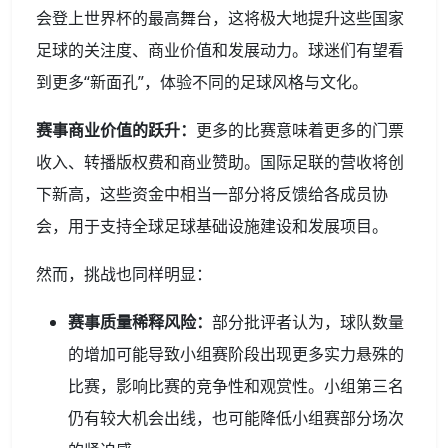
会登上世界杯的最高舞台，这将极大地提升这些国家
足球的关注度、商业价值和发展动力。球迷们有望看
到更多“新面孔”，体验不同的足球风格与文化。
赛事商业价值的跃升：
更多的比赛意味着更多的门票
收入、转播版权费和商业赞助。国际足联的营收将创
下新高，这些资金中相当一部分将反馈给各成员协
会，用于支持全球足球基础设施建设和发展项目。
然而，挑战也同样明显：
赛事质量稀释风险：
部分批评者认为，球队数量
的增加可能导致小组赛阶段出现更多实力悬殊的
比赛，影响比赛的竞争性和观赏性。小组第三名
仍有较大机会出线，也可能降低小组赛部分场次