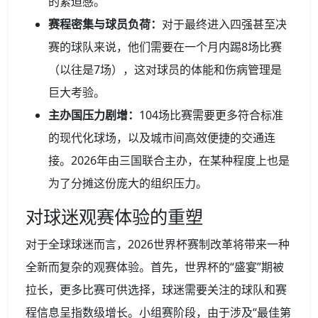
的紧迫感。
赛程密集与球员负荷：
对于最终进入四强甚至决
赛的球队来说，他们需要在一个月内踢8场比赛
（以往是7场），这对球员的体能和伤病管理是
巨大考验。
主办国压力剧增：
104场比赛需要更多符合标准
的现代化球场，以及城市间高效便捷的交通连
接。2026年由三国联合主办，在某种程度上也是
为了分摊这份庞大的组织压力。
对球迷观赛体验的重塑
对于全球球迷而言，2026世界杯赛制改革将带来一种
全新而复杂的观赛体验。首先，世界杯的“盛宴”期被
拉长，更多比赛可供选择，球迷需要关注的球队和赛
程信息呈指数级增长。小组赛阶段，由于涉及“最佳第