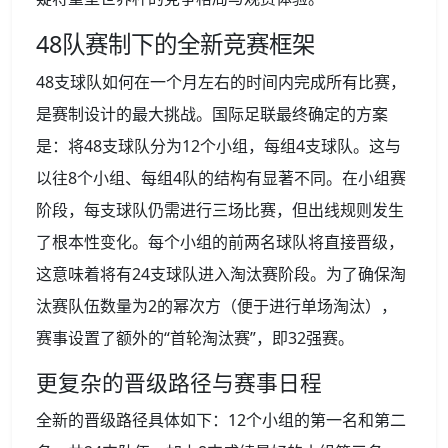
48队赛制下的全新竞赛框架
48支球队如何在一个月左右的时间内完成所有比赛，
是赛制设计的最大挑战。国际足联最终确定的方案
是：将48支球队分为12个小组，每组4支球队。这与
以往8个小组、每组4队的结构有显著不同。在小组赛
阶段，每支球队仍需进行三场比赛，但出线规则发生
了根本性变化。每个小组的前两名球队将直接晋级，
这意味着将有24支球队进入淘汰赛阶段。为了确保淘
汰赛队伍数量为2的幂次方（便于进行单场淘汰），
赛事设置了额外的“首轮淘汰赛”，即32强赛。
更复杂的晋级路径与赛事日程
全新的晋级路径具体如下：12个小组的第一名和第二