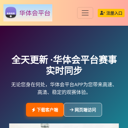
注册入口
全天更新 ·
华体会平台
赛事
实时同步
无论您身在何处，
华体会平台APP
为您带来高速、
高清、稳定的观赛体验。
下载客户端
网页端访问