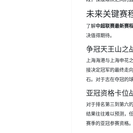
未来关键赛
了解
中超联赛最新赛
决值得期待。
争冠天王山之
上海海港与上海申花之
接决定冠军的最终走
石。对于志在夺冠的
亚冠资格卡位
对于排名第三到第六的
结果往往难以预测，
赛季的亚冠参赛资格