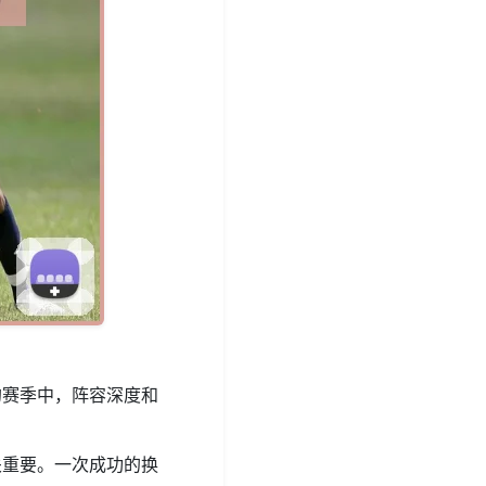
的赛季中，阵容深度和
关重要。一次成功的换