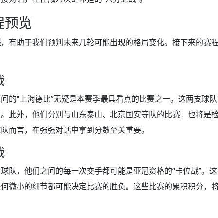
程预览
程
，有助于我们预判未来几轮可能出现的格局变化。接下来的赛
战
间的“上海德比”无疑是本赛季最具看点的比赛之一。这两支球
向。此外，他们分别与山东泰山、北京国安等队的比赛，也将是
球队而言，在强强对话中拿到分数至关重要。
战
球队，他们之间的每一次交手都可能是亚冠资格的“卡位战”。
任何微小的细节都可能决定比赛的胜负。这些比赛的累积积分，
。