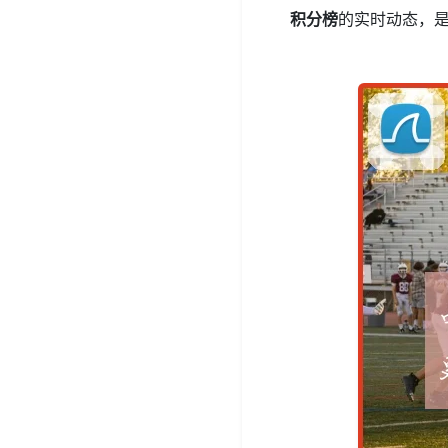
积分榜
的实时动态，