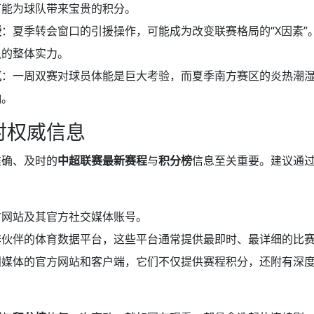
可能为球队带来宝贵的积分。
援
：夏季转会窗口的引援操作，可能成为改变联赛格局的“X因素”
队的整体实力。
气
：一周双赛对球员体能是巨大考验，而夏季南方赛区的炎热潮
响。
时权威信息
准确、及时的
中超联赛最新赛程
与
积分榜
信息至关重要。建议通
方网站及其官方社交媒体账号。
作伙伴的体育数据平台，这些平台通常提供最即时、最详细的比
闻媒体的官方网站和客户端，它们不仅提供赛程积分，还附有深