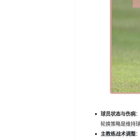
球员状态与伤病
轮换策略是维持
主教练战术调整