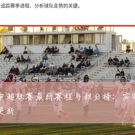
是追踪赛季进程、分析球队走势的关键。