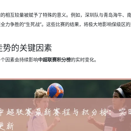
间的相互较量被赋予了特殊的意义。例如，深圳队与青岛海牛、
全力争胜的“生死战”。这些比赛的结果，将极大地影响保级区
走势的关键因素
多个因素会持续影响
中超联赛积分榜
的实时变化。