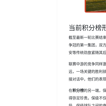
当前积分榜
截至最新一轮比赛结
争冠的第一集团，双
安等传统劲旅紧随其
联赛中游的竞争同样
远，一场关键的胜利就
接对话中，他们的表
在
积分榜
的另一端，
得弥足珍贵。保级不
段，保级球队之间的直