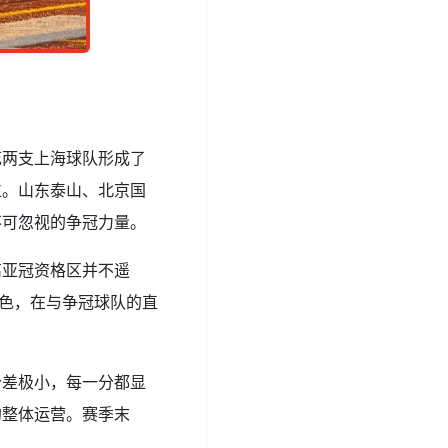
花两支上海球队形成了
位。山东泰山、北京国
不可忽视的争冠力量。
离亚冠资格区并不遥
角色，在与争冠球队的直
分差极小，每一分都显
的整体运营。赛季末