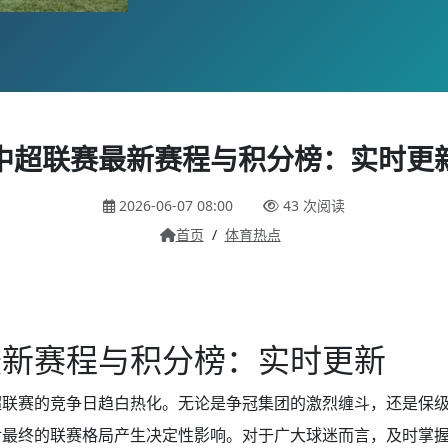
中超联赛最新赛程与积分榜：实时更
2026-06-07 08:00
43 次阅读
首页
/
体育热点
最新赛程与积分榜：实时更新
超联赛的竞争日趋白热化。无论是争冠集团的激烈缠斗，还是保
对最终的联赛格局产生决定性影响。对于广大球迷而言，及时掌